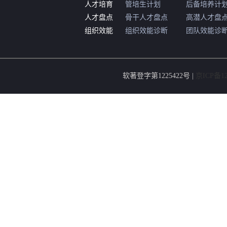
人才培育
管培生计划
后备培养计
人才盘点
骨干人才盘点
高潜人才盘
组织效能
组织效能诊断
团队效能诊
软著登字第1225422号 |
京ICP备12