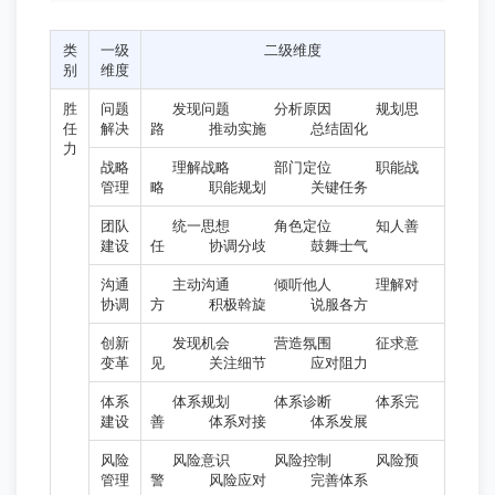
类
一级
二级维度
别
维度
胜
问题
发现问题
分析原因
规划思
任
解决
路
推动实施
总结固化
力
战略
理解战略
部门定位
职能战
管理
略
职能规划
关键任务
团队
统一思想
角色定位
知人善
建设
任
协调分歧
鼓舞士气
沟通
主动沟通
倾听他人
理解对
协调
方
积极斡旋
说服各方
创新
发现机会
营造氛围
征求意
变革
见
关注细节
应对阻力
体系
体系规划
体系诊断
体系完
建设
善
体系对接
体系发展
风险
风险意识
风险控制
风险预
管理
警
风险应对
完善体系