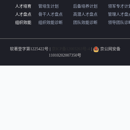
人才培育
管培生计划
后备培养计划
领军专才计
人才盘点
骨干人才盘点
高潜人才盘点
管理人才盘
组织效能
组织效能诊断
团队效能诊断
领导团队诊
软著登字第1225422号 |
京ICP备12003263号-4
|
京公网安备
11010202007350号