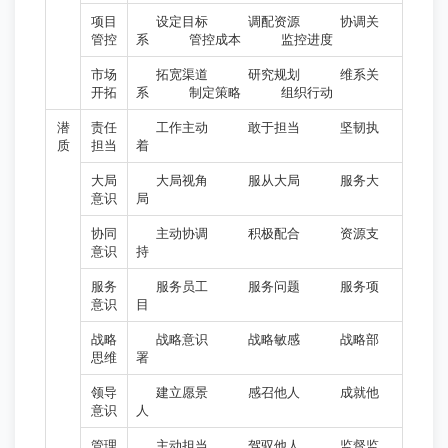
项目
设定目标
调配资源
协调关
管控
系
管控成本
监控进度
市场
拓宽渠道
研究规划
维系关
开拓
系
制定策略
组织行动
潜
责任
工作主动
敢于担当
坚韧执
质
担当
着
大局
大局视角
服从大局
服务大
意识
局
协同
主动协调
积极配合
资源支
意识
持
服务
服务员工
服务问题
服务项
意识
目
战略
战略意识
战略敏感
战略部
思维
署
领导
建立愿景
感召他人
成就他
意识
人
管理
主动担当
驾驭他人
监督监