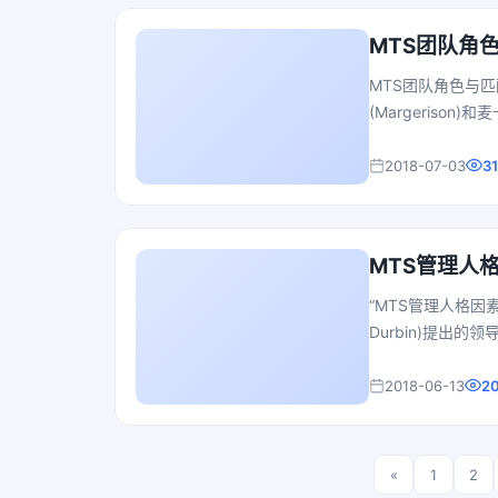
MTS团队角
MTS团队角色与
(Margeriso
应具备九种角色。
高绩效团队角色，
2018-07-03
3
色，和驱动团队持
MTS管理人
“MTS管理人格因素
Durbin)提出
研究团队的不懈努
件。为了进一步检
2018-06-13
2
公开征集“MTS
«
1
2