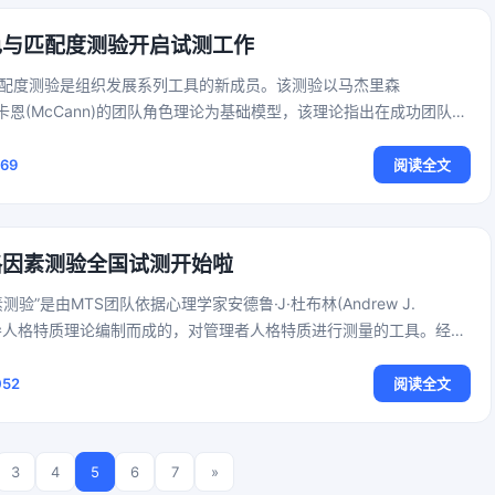
色与匹配度测验开启试测工作
匹配度测验是组织发展系列工具的新成员。该测验以马杰里森
n)和麦卡恩(McCann)的团队角色理论为基础模型，该理论指出在成功团队中
MTS研发团队结合中国管理者对各种团队角色的理解，整理归纳出7种
并根据各种团队角色的属性，划分为支撑团队有效运行的四种基本角
169
阅读全文
续成长的三种衍生角色
格因素测验全国试测开始啦
测验”是由MTS团队依据心理学家安德鲁·J·杜布林(Andrew J.
的领导人格特质理论编制而成的，对管理者人格特质进行测量的工具。经过
力，“MTS管理人格因素测验”已经正式部署上线且完全具备试测条
验测验的质量，确保测验的信效度表现，MTS团队面向全国合作机构
052
阅读全文
管理人格因素测验”试测志愿者，用于采集测验试测数据。
3
4
5
6
7
»