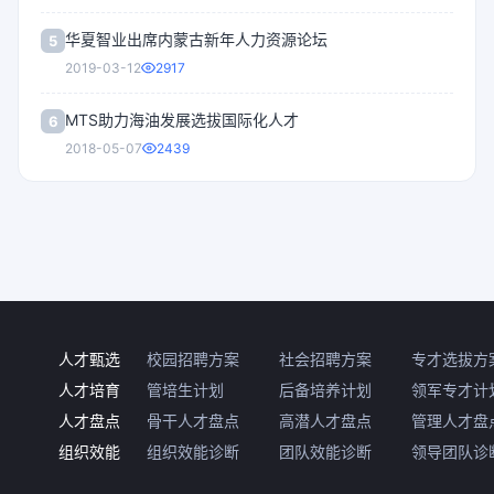
华夏智业出席内蒙古新年人力资源论坛
5
2019-03-12
2917
MTS助力海油发展选拔国际化人才
6
2018-05-07
2439
人才甄选
校园招聘方案
社会招聘方案
专才选拔方
人才培育
管培生计划
后备培养计划
领军专才计
人才盘点
骨干人才盘点
高潜人才盘点
管理人才盘
组织效能
组织效能诊断
团队效能诊断
领导团队诊