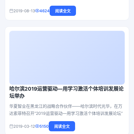
办，中国第一汽车集团有限公司承办。来自100多家整车及零
2019-08-13
4624
阅读全文
部件企业、相关政府部门、行业组织及汽车院校代表等共计
350多名嘉宾出席了本次活动。
哈尔滨2019运营驱动—用学习激活个体培训发展论
坛举办
华夏智业在黑龙江的战略合作伙伴——哈尔滨时代光华，在万
达索菲特召开“2019运营驱动—用学习激活个体培训发展论坛”
2019-03-12
5150
阅读全文