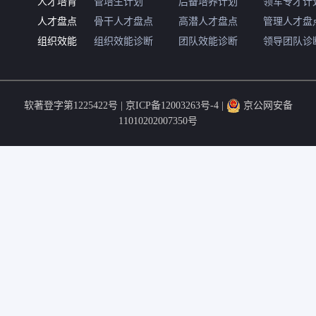
人才培育
管培生计划
后备培养计划
领军专才计
人才盘点
骨干人才盘点
高潜人才盘点
管理人才盘
组织效能
组织效能诊断
团队效能诊断
领导团队诊
软著登字第1225422号 |
京ICP备12003263号-4
|
京公网安备
11010202007350号