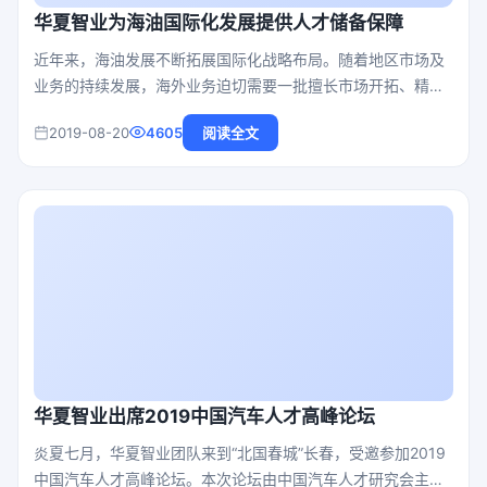
华夏智业为海油国际化发展提供人才储备保障
近年来，海油发展不断拓展国际化战略布局。随着地区市场及
业务的持续发展，海外业务迫切需要一批擅长市场开拓、精通
商务运作、熟知法律规范的国际化、复合型人才队伍，为强化
2019-08-20
4605
阅读全文
国际化人才储备，加速国际化人才培养速度。经过公开招标，
华夏智业再次成为该企业“国际化核心人才选拔测评项目”供应
商。
华夏智业出席2019中国汽车人才高峰论坛
炎夏七月，华夏智业团队来到“北国春城”长春，受邀参加2019
中国汽车人才高峰论坛。本次论坛由中国汽车人才研究会主