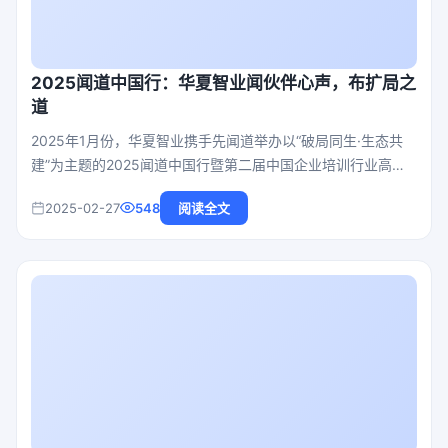
2025闻道中国行：华夏智业闻伙伴心声，布扩局之
道
2025年1月份，华夏智业携手先闻道举办以“破局同生·生态共
建”为主题的2025闻道中国行暨第二届中国企业培训行业高端
闭门思享会。活动自1月4日起从北京启程，先后抵达济南、上
2025-02-27
548
阅读全文
海、厦门、深圳、成都，用行走的力量链接中国企业管理培训
生态。