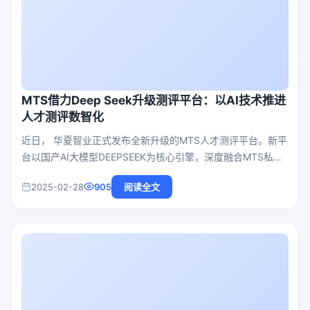
MTS借力Deep Seek升级测评平台：以AI技术推进
人才测评数智化
近日， 华夏智业正式发布全新升级的MTS人才测评平台。新平
台以国产AI大模型DEEPSEEK为核心引擎，深度融合MTS私有
知识库、智能体与RPA，实现了人才测评项目策划、方案输
2025-02-28
905
阅读全文
出、过程监控、数据分析、深度报告解读、人才画像的全流程
智能化。