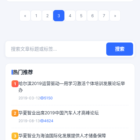
«
1
2
3
4
5
6
7
»
搜索
热门推荐
哈尔滨2019运营驱动—用学习激活个体培训发展论坛举
1
办
2019-03-12
5150
华夏智业出席2019中国汽车人才高峰论坛
2
2019-08-13
4624
华夏智业为海油国际化发展提供人才储备保障
3