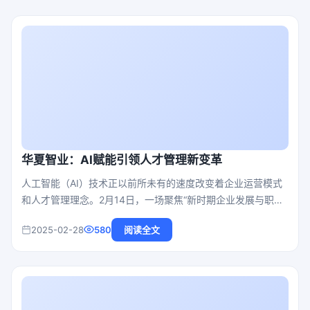
华夏智业：AI赋能引领人才管理新变革
人工智能（AI）技术正以前所未有的速度改变着企业运营模式
和人才管理理念。2月14日，一场聚焦“新时期企业发展与职工
综合素质提升”的政企座谈会在顺义宾馆隆重召开，北京市顺义
2025-02-28
580
阅读全文
区人社局、区国资委、总工会等相关领导，以及区属国有企业
的分管领导和人力资源部负责人齐聚一堂，共同探讨新时代下
的企业与人才发展新路径。