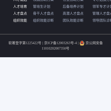
人才培育
管培生计划
后备培养计划
领军专才计
人才盘点
骨干人才盘点
高潜人才盘点
管理人才盘
组织效能
组织效能诊断
团队效能诊断
领导团队诊
软著登字第1225422号 |
京ICP备12003263号-4
|
京公网安备
11010202007350号