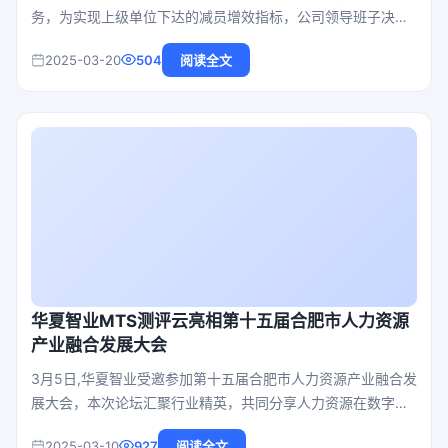
务，为实现上级单位下达的减员增效指标，公司领导班子决定
实施全员竞聘上岗工作，经考察华夏智业第三次次成为该企业
2025-03-20
504
阅读全文
人力服务供应商，帮助企业达成增效目标。
华夏智业MTS测评云亮相第十五届合肥市人力资源
产业融合发展大会
3月5日,华夏智业受邀参加第十五届合肥市人力资源产业融合发
展大会，本次论坛汇聚行业精英，共同分享人力资源在数字技
术、人工智能技术飞速发展与融合背景下，新质生产力协同发
2025-03-10
927
阅读全文