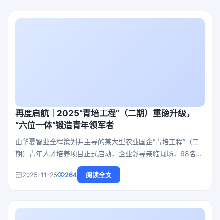
再度启航｜2025“青培工程”（二期）重磅升级，
“六位一体”锻造青年领军者
由华夏智业全程策划并主导的某大型农业国企“青培工程”（二
期）青年人才培养项目正式启动，企业领导亲临现场，68名经
过严格选拔的新任管理干部与青年后备人才集结亮相，共同拉
2025-11-25
264
阅读全文
开为期8个月的“训战结合”培养序幕。