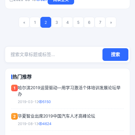
展的创新理念与实践经验，致力于推动人力资源领域的创新发
展。
«
1
2
3
4
5
6
7
»
搜索
热门推荐
哈尔滨2019运营驱动—用学习激活个体培训发展论坛举
1
办
2019-03-12
5150
华夏智业出席2019中国汽车人才高峰论坛
2
2019-08-13
4624