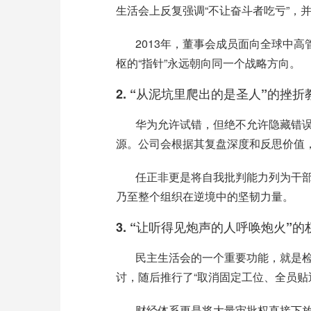
生活会上反复强调“不让奋斗者吃亏”，
2013
年，董事会成员面向全球中高
枢的“指针”永远朝向同一个战略方向。
2.
“从泥坑里爬出的是圣人”的挫折
华为允许试错，但绝不允许隐藏错
源。公司会根据其复盘深度和反思价值
任正非更是将自我批判能力列为干
乃至整个组织在逆境中的坚韧力量。
3.
“让听得见炮声的人呼唤炮火”的
民主生活会的一个重要功能，就是
讨，随后推行了“取消固定工位、全员贴
财经体系更是将大量审批权直接下