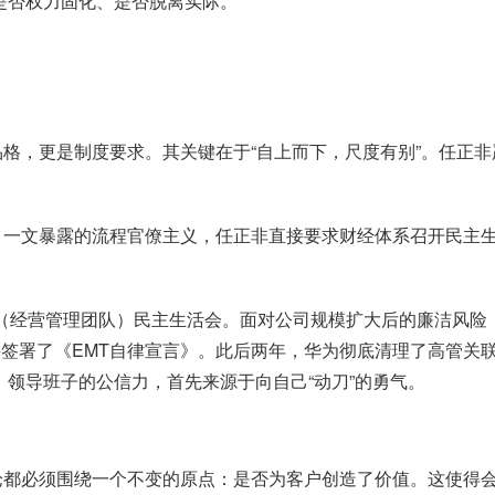
是否权力固化、是否脱离实际。
品格，更是制度要求。其关键在于
“自上而下，尺度有别”。任正
》一文暴露的流程官僚主义，任正非直接要求财经体系召开民主
（经营管理团队）民主生活会。面对公司规模扩大后的廉洁风险
并签署了《
EMT
自律宣言》。此后两年，华为彻底清理了高管关
领导班子的公信力，首先来源于向自己“动刀”的勇气。
论都必须围绕一个不变的原点：是否为客户创造了价值。这使得