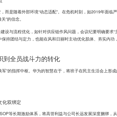
点
变，而是随着外部环境
“动态适配”。在危机时刻，如
2019
年面临
难关”的信念。
力建设与流程优化，如针对供应链作风问题，会议纪要明确要求
中保持团结与定力，也能在风和日丽时主动优化肌体、夯实内功，
识到全员战斗力的转化
织铁军”的指挥中枢。华为的智慧在于，将班子在民主生活会上形
文化双绑定
SOP
等长期激励体系，将高管利益与公司长远发展深度捆绑，从