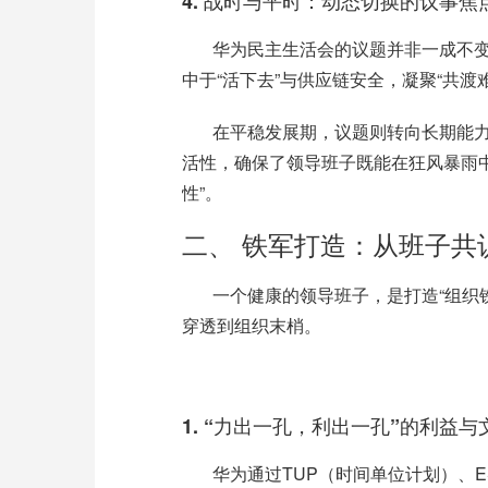
4.
战时与平时：动态切换的议事焦
华为民主生活会的议题并非一成不
中于“活下去”与供应链安全，凝聚“共渡
在平稳发展期，议题则转向长期能
活性，确保了领导班子既能在狂风暴雨
性”。
二、
铁军打造：从班子共
一个健康的领导班子，是打造
“组
穿透到组织末梢。
1.
“力出一孔，利出一孔”的利益与
华为通过
TUP
（时间单位计划）、
E