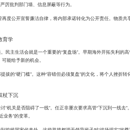
并严厉批判部门墙、信息屏蔽等行为。
管再度公开宣誓廉洁自律，将内部承诺转化为公开责任。物质共
教育学
误。民主生活会就是一个重要的
“复盘场”。早期海外开拓失利的
，可能给予新的机会。
部提拔的
“硬门槛”。这种“容错但必须复盘”的文化，将个人挫折
权杖下沉
检讨
“机关是否阻碍了一线”。任正非屡次要求高管“下沉到一线去
近业务”的变革。
放到前线国家代表处。这些举措都源于领导班子对
“战场现实”的