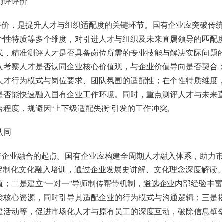
测评评价
评价，是提升人才与组织适配度的关键环节。国有企业应突破传
个性特质等多个维度，对引进人才与组织及未来直属领导的匹配
式，精准测评人才是否具备岗位所需的专业技能与解决实际问题
入考察人才是否认同企业核心价值观，与企业价值导向是否契合
人才行为模式与岗位要求、团队氛围的适配性；在个性特质维度
是否能快速融入国有企业工作环境。同时，重点测评人才与未来
合程度，规避因
“
上下级适配失衡
”
引发的工作冲突。
认同
与企业融合的起点。国有企业应构建全周期人才融入体系，助力
定制化文化融入培训，通过企业发展史讲解、文化理念深度解读
值；二是建立
“
一对一
”
导师制传帮带机制，遴选企业内部经验丰
接核心资源，同时引导其适配企业的行为模式与沟通逻辑；三是
建活动等，促进市场化人才与原有员工的深度互动，破除信息壁