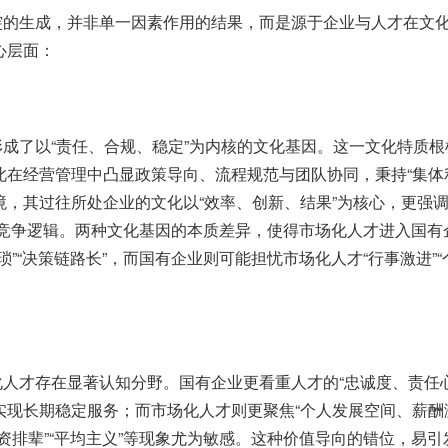
突的生成，并非单一因素作用的结果，而是源于企业与人才在文
心层面：
形成了以
“
责任、合规、稳定
”
为内核的文化基因。这一文化特质根
此在经营管理中凸显政策导向、流程规范与团队协同，秉持
“
集体
境，其过往所处企业的文化以
“
效率、创新、结果
”
为核心，更强
竞争逻辑。两种文化基因的本质差异，使得市场化人才进入国有
琐
”“
决策链路长
”
，而国有企业则可能担忧市场化人才
“
行事激进
”“
化人才存在显著认知分野。国有企业更看重人才的
“
忠诚度、责任
实现长期稳定服务；而市场化人才则更聚焦
“
个人发展空间、薪酬
资排辈
”“
平均主义
”
等现象尤为敏感。这种价值导向的错位，易引