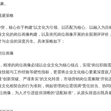
现象。
规避策略
冲突，核心在于构建
“
以文化为引领、以匹配为核心、以融入为目
业文化的岗位画像构建，以及依托岗位画像开展的全面测评评价
才与企业的深度共生。具体策略如下：
岗位画像
，精准的岗位画像必须以企业文化为核心锚点，实现
“
岗位职能
业技能与工作经验等硬性指标，更需将企业文化核心要素深度嵌
显
“
创新突破、严谨务实
”
的文化特质，市场营销岗位需兼顾
“
开拓
业文化相契合的行为准则，例如管理岗位需强调
“
责任担当、协同
位画像，为人才引进提供清晰的
“
适配标准
”
，从源头筛选出既具