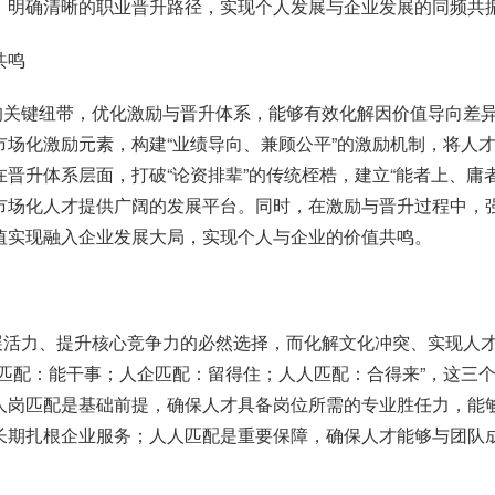
，明确清晰的职业晋升路径，实现个人发展与企业发展的同频共
共鸣
的关键纽带，优化激励与晋升体系，能够有效化解因价值导向差
市场化激励元素，构建
“
业绩导向、兼顾公平
”
的激励机制，将人
在晋升体系层面，打破
“
论资排辈
”
的传统桎梏，建立
“
能者上、庸
市场化人才提供广阔的发展平台。同时，在激励与晋升过程中，
值实现融入企业发展大局，实现个人与企业的价值共鸣。
展活力、提升核心竞争力的必然选择，而化解文化冲突、实现人
匹配：能干事；人企匹配：留得住；人人匹配：合得来
”
，这三
人岗匹配是基础前提，确保人才具备岗位所需的专业胜任力，能
长期扎根企业服务；人人匹配是重要保障，确保人才能够与团队