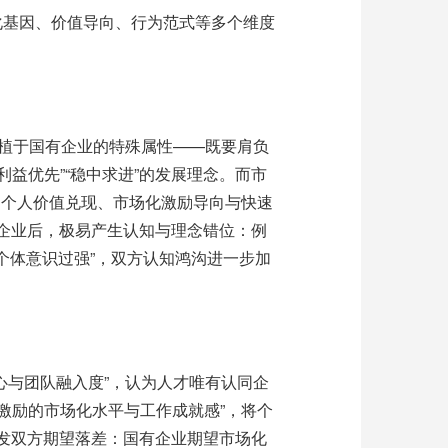
化基因、价值导向、行为范式等多个维度
植于国有企业的特殊属性
——
既要肩负
利益优先
”“
稳中求进
”
的发展理念。而市
调个人价值兑现、市场化激励导向与快速
企业后，极易产生认知与理念错位：例
个体意识过强
”
，双方认知鸿沟进一步加
心与团队融入度
”
，认为人才唯有认同企
激励的市场化水平与工作成就感
”
，将个
发双方期望落差：国有企业期望市场化