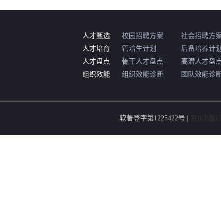
人才甄选
校园招聘方案
社会招聘方
人才培育
管培生计划
后备培养计
人才盘点
骨干人才盘点
高潜人才盘
组织效能
组织效能诊断
团队效能诊
软著登字第1225422号 |
京ICP备12