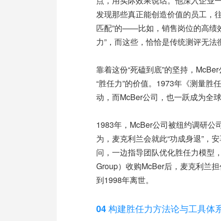
点，用实际效果说话。他深入企业
发现那些真正能创造价值的员工，往
匹配”的——比如，销售岗位的高绩效
力”，而这些，恰恰是传统测评无法
靠着这份“死磕到底”的坚持，McB
“胜任力”的价值。1973年《测量
动，而McBer公司，也一跃成为全
1983年，McBer公司被纽约调研公司Yank
为，麦克利兰会就此“功成身退”，
问，一边指导团队优化胜任力模型，一
Group）收购McBer后，麦克
到1998年离世。
04 构建胜任力方法论与工具体