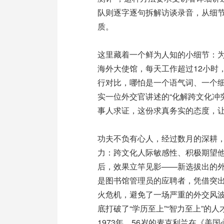
队则逐字逐句拆解访谈录音，从细
质。
这里藏着一个鲜为人知的小细节：
海外大使馆，每天工作超过12小时
行对比，哪怕是一个语气词、一个
实一位外交官讲述的“化解跨文化冲
事人求证，这份求真务实的态度，
功夫不负有心人，经过数月的深耕
力：跨文化人际敏感性、积极期望
后，效果立竿见影——新选拔出的
是图书馆管理员的应聘者，凭借突出
火危机，避免了一场严重的外交风波
底打破了“学历至上”“智力至上”的
1973年，56岁的麦克利兰在《