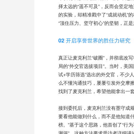
择太远的“遥不可及”，反而会坚定地
的实验，却精准戳中了“成就动机”
“顶住压力、坚守初心”的坚韧，正
02 开启享誉世界的胜任力研究
真正让麦克利兰“破圈”，并彻底改写
局的“外交官选拔项目”。当时，美
试+学历筛选”选出的外交官，不少
么不懂沟通技巧，屡屡引发外交摩
找到了麦克利兰，希望他能拿出一套
接到委托后，麦克利兰没有墨守成规
要看他能做到什么，而不是他知道
榜。”基于这个思路，他首创了“行为
测评”，这种方法要求受访者详细讲