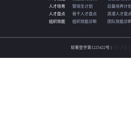
人才培育
管培生计划
后备培养计
人才盘点
骨干人才盘点
高潜人才盘
组织效能
组织效能诊断
团队效能诊
软著登字第1225422号 |
京ICP备12