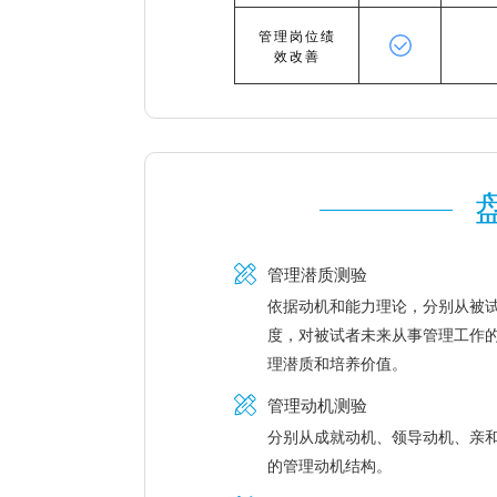
管理岗位绩
效改善
管理潜质测验
依据动机和能力理论，分别从被
度，对被试者未来从事管理工作
理潜质和培养价值。
管理动机测验
分别从成就动机、领导动机、亲
的管理动机结构。